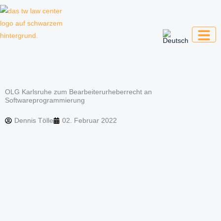
Zum
Inhalt
springen
Kanzlei für Kreative, Unternehmer und
Unternehmen
OLG Karlsruhe zum Bearbeiterurheberrecht an
Softwareprogrammierung
Dennis Tölle
02. Februar 2022