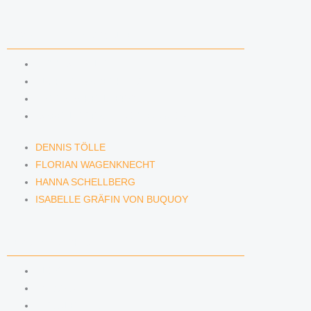
ANWÄLTINNEN & ANWÄLTE
DENNIS TÖLLE
FLORIAN WAGENKNECHT
HANNA SCHELLBERG
ISABELLE GRÄFIN VON BUQUOY
DENNIS TÖLLE
FLORIAN WAGENKNECHT
HANNA SCHELLBERG
ISABELLE GRÄFIN VON BUQUOY
NEWS & INSIGHTS
BLOG
PODCAST
NEWSLETTER