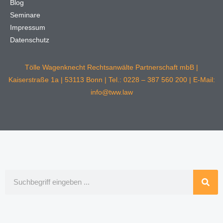
Blog
Seminare
Impressum
Datenschutz
Tölle Wagenknecht Rechtsanwälte Partnerschaft mbB |
Kaiserstraße 1a | 53113 Bonn | Tel.: 0228 – 387 560 200 | E-Mail:
info@tww.law
Suche