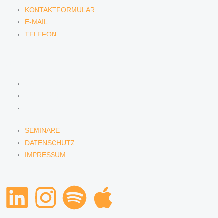
KONTAKTFORMULAR
E-MAIL
TELEFON
SERVICE
SEMINARE
DATENSCHUTZ
IMPRESSUM
SEMINARE
DATENSCHUTZ
IMPRESSUM
L
I
S
A
i
n
p
p