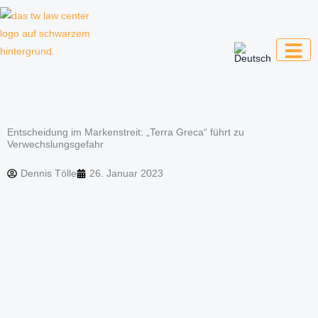
Zum
Inhalt
springen
Kanzlei für Kreative, Unternehmer und
Unternehmen
Entscheidung im Markenstreit: „Terra Greca“ führt zu
Verwechslungsgefahr
Dennis Tölle
26. Januar 2023