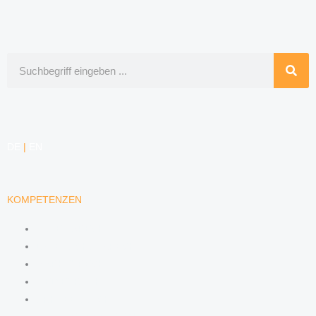
Suche
DE
|
EN
KOMPETENZEN
ARBEITSRECHT
DATENSCHUTZRECHT
MARKENRECHT
MEDIENRECHT
URHEBERRECHT