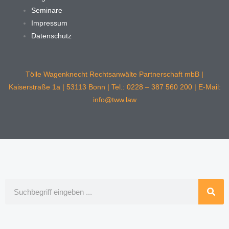
Seminare
Impressum
Datenschutz
Tölle Wagenknecht Rechtsanwälte Partnerschaft mbB |
Kaiserstraße 1a | 53113 Bonn | Tel.: 0228 – 387 560 200 | E-Mail:
info@tww.law
Suche