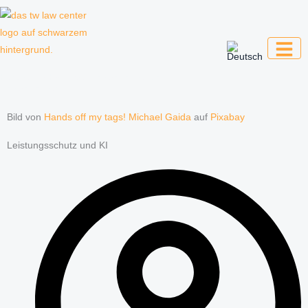
Zum
Inhalt
springen
Kanzlei für Kreative, Unternehmer und
Unternehmen
Bild von
Hands off my tags! Michael Gaida
auf
Pixabay
Leistungsschutz und KI