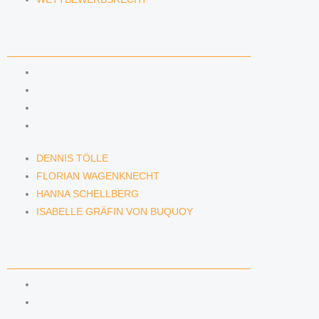
ANWÄLTINNEN & ANWÄLTE
DENNIS TÖLLE
FLORIAN WAGENKNECHT
HANNA SCHELLBERG
ISABELLE GRÄFIN VON BUQUOY
DENNIS TÖLLE
FLORIAN WAGENKNECHT
HANNA SCHELLBERG
ISABELLE GRÄFIN VON BUQUOY
NEWS & INSIGHTS
BLOG
PODCAST