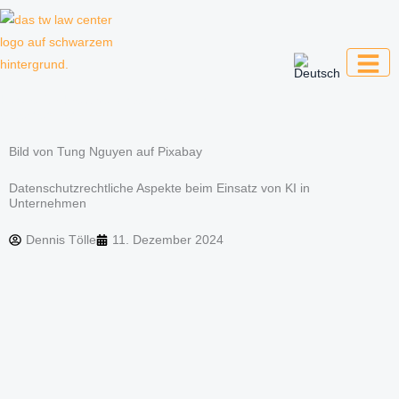
Zum
Inhalt
springen
Kanzlei für Kreative, Unternehmer und
Unternehmen
Bild von Tung Nguyen auf Pixabay
Datenschutzrechtliche Aspekte beim Einsatz von KI in
Unternehmen
Dennis Tölle
11. Dezember 2024