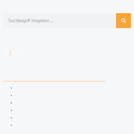
Suche
DE
|
EN
KOMPETENZEN
ARBEITSRECHT
DATENSCHUTZRECHT
MARKENRECHT
MEDIENRECHT
URHEBERRECHT
WETTBEWERBSRECHT