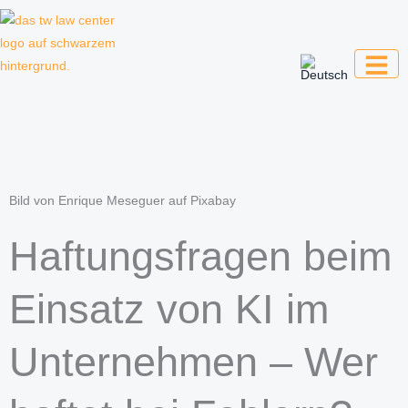
Zum
Inhalt
springen
Kanzlei für Kreative, Unternehmer und
Unternehmen
Bild von Enrique Meseguer auf Pixabay
Haftungsfragen beim
Einsatz von KI im
Unternehmen – Wer