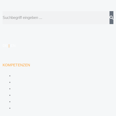
Suche
DE
|
EN
KOMPETENZEN
ARBEITSRECHT
DATENSCHUTZRECHT
MARKENRECHT
MEDIENRECHT
URHEBERRECHT
WETTBEWERBSRECHT