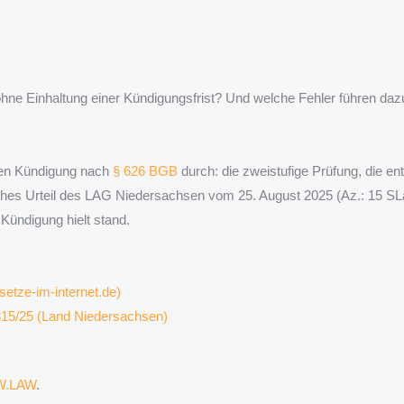
hne Einhaltung einer Kündigungsfrist? Und welche Fehler führen dazu
chen Kündigung nach
§ 626 BGB
durch: die zweistufige Prüfung, die e
ches Urteil des LAG Niedersachsen vom 25. August 2025 (Az.: 15 SLa
 Kündigung hielt stand.
etze-im-internet.de)
 315/25 (Land Niedersachsen)
WW.LAW
.