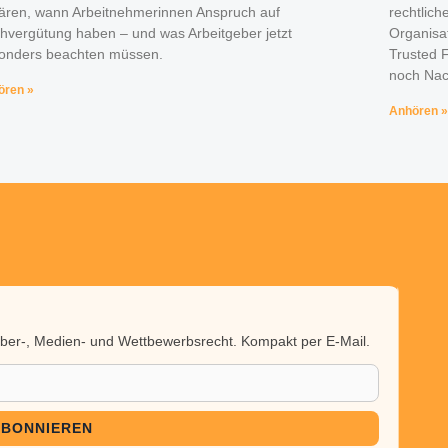
lären, wann Arbeitnehmerinnen Anspruch auf
rechtlich
hvergütung haben – und was Arbeitgeber jetzt
Organisa
onders beachten müssen.
Trusted 
noch Nac
ören »
Anhören »
heber-, Medien- und Wettbewerbsrecht. Kompakt per E-Mail.
ABONNIEREN