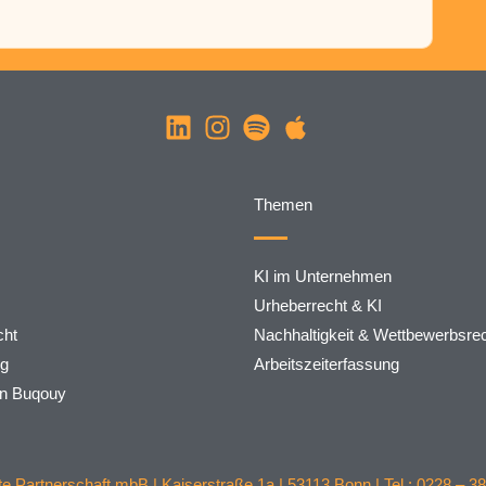
Themen
KI im Unternehmen
Urheberrecht & KI
ht
Nachhaltigkeit & Wettbewerbsre
rg
Arbeitszeiterfassung
on Buqouy
 Partnerschaft mbB | Kaiserstraße 1a | 53113 Bonn | Tel.: 0228 – 38