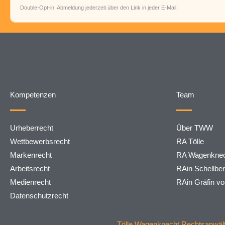
Double-Opt-in. Abmeldung jederzeit über den Link in jeder E-Mail.
Kompetenzen
Team
Urheberrecht
Über TWW
Wettbewerbsrecht
RA Tölle
Markenrecht
RA Wagenknec
Arbeitsrecht
RAin Schellbe
Medienrecht
RAin Gräfin v
Datenschutzrecht
Tölle Wagenknecht Rechtsanwälte