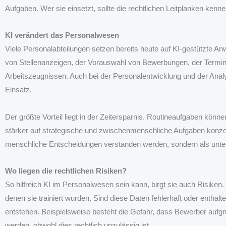
Aufgaben. Wer sie einsetzt, sollte die rechtlichen Leitplanken ke
KI verändert das Personalwesen
Viele Personalabteilungen setzen bereits heute auf KI-gestützte A
von Stellenanzeigen, der Vorauswahl von Bewerbungen, der Terminp
Arbeitszeugnissen. Auch bei der Personalentwicklung und der An
Einsatz.
Der größte Vorteil liegt in der Zeitersparnis. Routineaufgaben kön
stärker auf strategische und zwischenmenschliche Aufgaben konzent
menschliche Entscheidungen verstanden werden, sondern als unt
Wo liegen die rechtlichen Risiken?
So hilfreich KI im Personalwesen sein kann, birgt sie auch Risiken
denen sie trainiert wurden. Sind diese Daten fehlerhaft oder enthal
entstehen. Beispielsweise besteht die Gefahr, dass Bewerber aufgru
werden, obwohl dies rechtlich unzulässig ist.