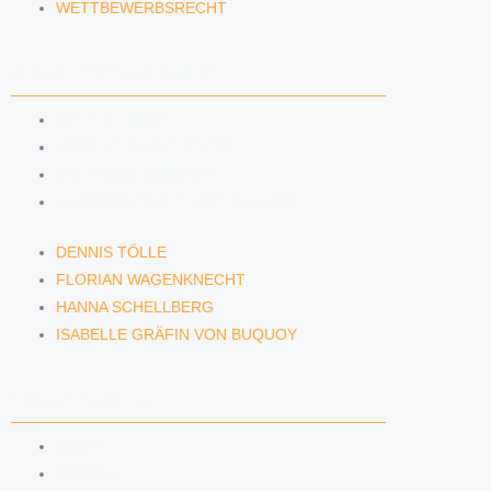
WETTBEWERBSRECHT
ANWÄLTINNEN & ANWÄLTE
DENNIS TÖLLE
FLORIAN WAGENKNECHT
HANNA SCHELLBERG
ISABELLE GRÄFIN VON BUQUOY
DENNIS TÖLLE
FLORIAN WAGENKNECHT
HANNA SCHELLBERG
ISABELLE GRÄFIN VON BUQUOY
NEWS & INSIGHTS
BLOG
PODCAST