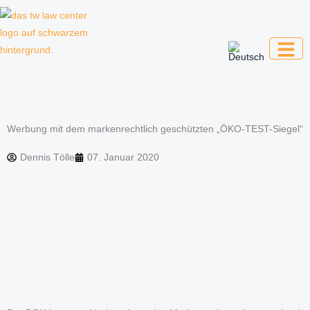
Zum
Inhalt
springen
Kanzlei für Kreative, Unternehmer und
Unternehmen
Werbung mit dem markenrechtlich geschützten „ÖKO-TEST-Siegel“
Dennis Tölle
07. Januar 2020