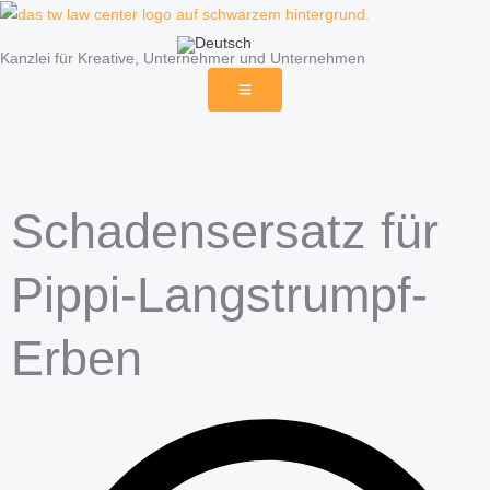
Zum
Inhalt
Kanzlei für Kreative, Unternehmer und Unternehmen
springen
Schadensersatz für
Pippi-Langstrumpf-
Erben