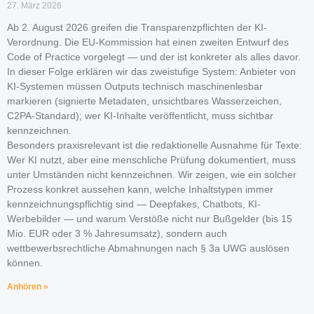
27. März 2026
Ab 2. August 2026 greifen die Transparenzpflichten der KI-
Verordnung. Die EU-Kommission hat einen zweiten Entwurf des
Code of Practice vorgelegt — und der ist konkreter als alles davor.
In dieser Folge erklären wir das zweistufige System: Anbieter von
KI-Systemen müssen Outputs technisch maschinenlesbar
markieren (signierte Metadaten, unsichtbares Wasserzeichen,
C2PA-Standard); wer KI-Inhalte veröffentlicht, muss sichtbar
kennzeichnen.
Besonders praxisrelevant ist die redaktionelle Ausnahme für Texte:
Wer KI nutzt, aber eine menschliche Prüfung dokumentiert, muss
unter Umständen nicht kennzeichnen. Wir zeigen, wie ein solcher
Prozess konkret aussehen kann, welche Inhaltstypen immer
kennzeichnungspflichtig sind — Deepfakes, Chatbots, KI-
Werbebilder — und warum Verstöße nicht nur Bußgelder (bis 15
Mio. EUR oder 3 % Jahresumsatz), sondern auch
wettbewerbsrechtliche Abmahnungen nach § 3a UWG auslösen
können.
Anhören »