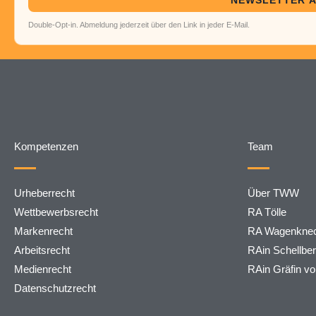
Double-Opt-in. Abmeldung jederzeit über den Link in jeder E-Mail.
Kompetenzen
Team
Urheberrecht
Über TWW
Wettbewerbsrecht
RA Tölle
Markenrecht
RA Wagenknec
Arbeitsrecht
RAin Schellbe
Medienrecht
RAin Gräfin v
Datenschutzrecht