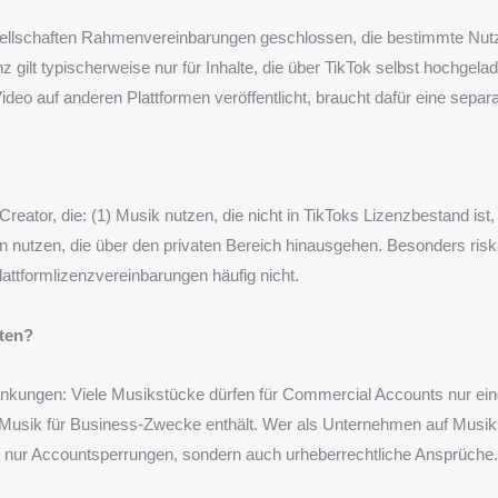
llschaften Rahmenvereinbarungen geschlossen, die bestimmte Nutzu
z gilt typischerweise nur für Inhalte, die über TikTok selbst hochgel
eo auf anderen Plattformen veröffentlicht, braucht dafür eine separa
ator, die: (1) Musik nutzen, die nicht in TikToks Lizenzbestand ist,
nutzen, die über den privaten Bereich hinausgehen. Besonders riska
attformlizenzvereinbarungen häufig nicht.
ten?
kungen: Viele Musikstücke dürfen für Commercial Accounts nur eing
eie Musik für Business-Zwecke enthält. Wer als Unternehmen auf Musik
ht nur Accountsperrungen, sondern auch urheberrechtliche Ansprüche.