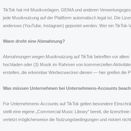
TikTok hat mit Musikverlagen, GEMA und anderen Verwertungsgese
jede Musiknutzung auf der Plattform automatisch legal ist. Die Lizen
anderswo (YouTube, Instagram) gepostet werden. Wer ein TikTok-Vid
Wann droht eine Abmahnung?
Abmahnungen wegen Musiknutzung auf TikTok betreffen vor allem Cre
hochladen oder (3) Musik im Rahmen von kommerziellen Aktivitäten 
erstellen, die erkennbar Werbezwecken dienen — hier greifen die Pl
Was müssen Unternehmen bei Unternehmens-Accounts beach
Für Unternehmens-Accounts auf TikTok gelten besondere Einschrän
stellt eine eigene „Commercial Music Library“ bereit, die lizenzfr
verletzt möglicherweise die Nutzungsbedingungen und riskiert nic