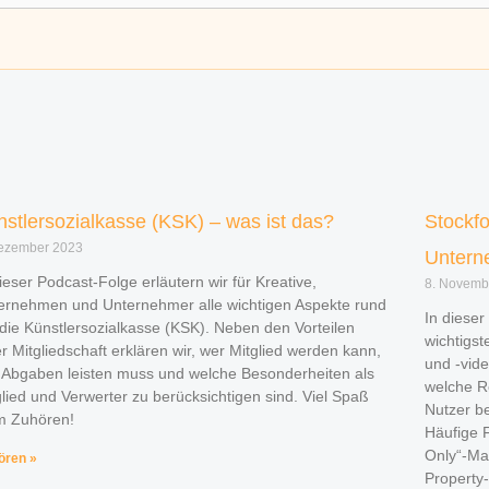
nstlersozialkasse (KSK) – was ist das?
Stockfo
Dezember 2023
Untern
dieser Podcast-Folge erläutern wir für Kreative,
8. Novemb
ernehmen und Unternehmer alle wichtigen Aspekte rund
In dieser
die Künstlersozialkasse (KSK). Neben den Vorteilen
wichtigst
er Mitgliedschaft erklären wir, wer Mitglied werden kann,
und -vide
 Abgaben leisten muss und welche Besonderheiten als
welche R
glied und Verwerter zu berücksichtigen sind. Viel Spaß
Nutzer b
m Zuhören!
Häufige F
Only“-Ma
ören »
Property