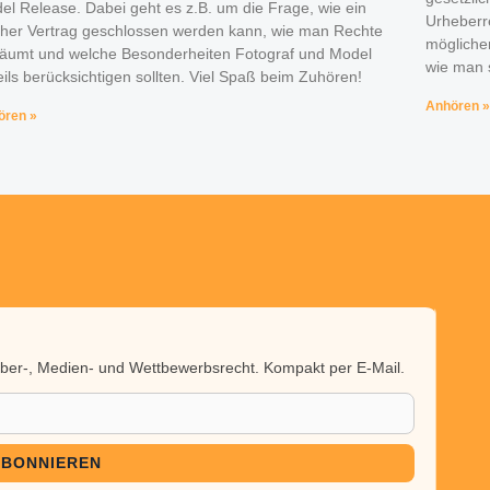
el Release. Dabei geht es z.B. um die Frage, wie ein
Urheberre
cher Vertrag geschlossen werden kann, wie man Rechte
möglichen
räumt und welche Besonderheiten Fotograf und Model
wie man 
eils berücksichtigen sollten. Viel Spaß beim Zuhören!
Anhören »
ören »
heber-, Medien- und Wettbewerbsrecht. Kompakt per E-Mail.
ABONNIEREN