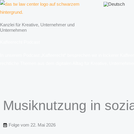
Zum
Inhalt
springen
Kanzlei für Kreative, Unternehmer und
Unternehmen
Kaffeerecht Podcast
In unserem Podcast „Kaffeerecht“ besprechen wir in lockerer Kaffe
rechtliche Themen aus dem digitalen Alltag für Kreative, Unternehm
Musiknutzung in soz
Folge vom
22. Mai 2026