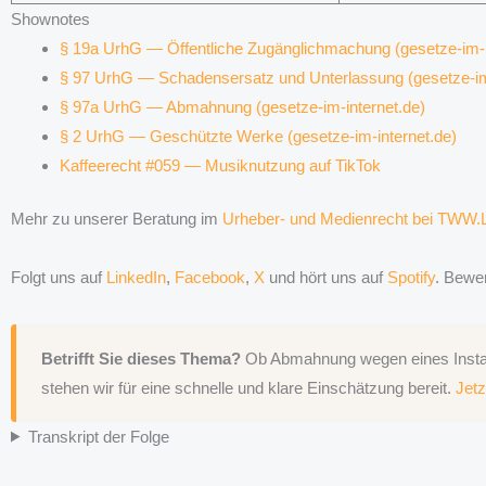
Shownotes
§ 19a UrhG — Öffentliche Zugänglichmachung (gesetze-im-i
§ 97 UrhG — Schadensersatz und Unterlassung (gesetze-im-
§ 97a UrhG — Abmahnung (gesetze-im-internet.de)
§ 2 UrhG — Geschützte Werke (gesetze-im-internet.de)
Kaffeerecht #059 — Musiknutzung auf TikTok
Mehr zu unserer Beratung im
Urheber- und Medienrecht bei TWW
Folgt uns auf
LinkedIn
,
Facebook
,
X
und hört uns auf
Spotify
. Bewer
Betrifft Sie dieses Thema?
Ob Abmahnung wegen eines Instagr
stehen wir für eine schnelle und klare Einschätzung bereit.
Jet
Transkript der Folge