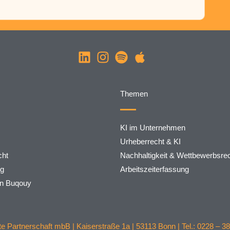
Themen
KI im Unternehmen
Urheberrecht & KI
ht
Nachhaltigkeit & Wettbewerbsre
rg
Arbeitszeiterfassung
on Buqouy
 Partnerschaft mbB | Kaiserstraße 1a | 53113 Bonn | Tel.: 0228 – 38