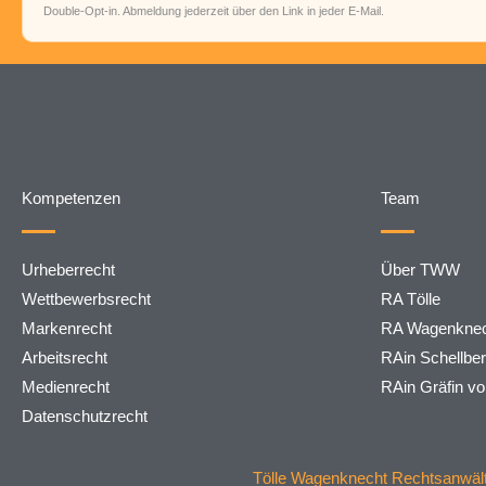
Double-Opt-in. Abmeldung jederzeit über den Link in jeder E-Mail.
Kompetenzen
Team
Urheberrecht
Über TWW
Wettbewerbsrecht
RA Tölle
Markenrecht
RA Wagenknec
Arbeitsrecht
RAin Schellbe
Medienrecht
RAin Gräfin v
Datenschutzrecht
Tölle Wagenknecht Rechtsanwälte