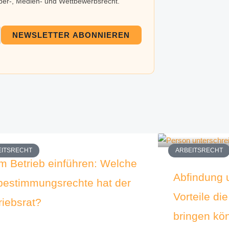
eber-, Medien- und Wettbewerbsrecht.
NEWSLETTER ABONNIEREN
EITSRECHT
ARBEITSRECHT
im Betrieb einführen: Welche
Abfindung 
bestimmungsrechte hat der
Vorteile di
riebsrat?
bringen kö