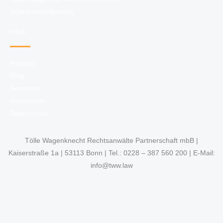
a
Arbeitszeiterfassung
t
)
Infos
Podcast
Blog
Seminare
Impressum
Datenschutz
Tölle Wagenknecht Rechtsanwälte Partnerschaft mbB |
Kaiserstraße 1a | 53113 Bonn | Tel.: 0228 – 387 560 200 | E-Mail:
info@tww.law