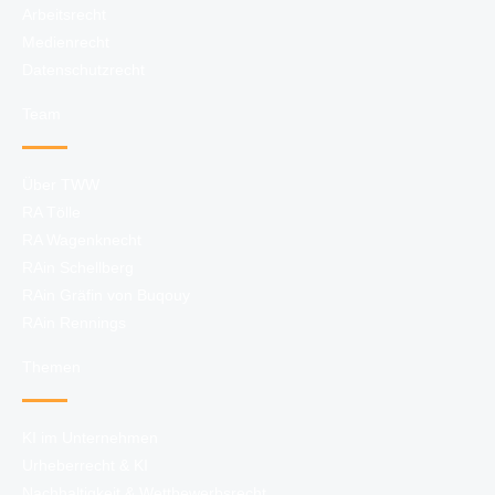
d
Arbeitsrecht
e
Medienrecht
n
Datenschutzrecht
(
Team
m
a
x
Über TWW
.
RA Tölle
5
RA Wagenknecht
,
RAin Schellberg
P
RAin Gräfin von Buqouy
D
RAin Rennings
F
-
Themen
F
o
KI im Unternehmen
r
Urheberrecht & KI
m
Nachhaltigkeit & Wettbewerbsrecht