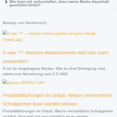
Wie kann ich sicherstellen, dass meine Marke dauerhaft
,
geschützt bleibt?
P
D
Beiträge zum Markenrecht
F
-
F
o
r
® oder ™: Welches Markenzeichen darf man wann
m
verwenden?
a
® nur für eingetragene Marken. Wer es ohne Eintragung nutzt,
t
riskiert eine Abmahnung nach § 5 UWG.
)
Produktfälschungen im Urlaub: Warum vermeintliche
Schnäppchen teuer werden können
Produktfälschungen im Urlaub: Warum vermeintliche Schnäppchen
rechtlich, finanziell und gesundheitlich teuer werden.