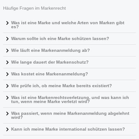
h
(
m
Häufige Fragen im Markenrecht
t
e
e
)
r
Was ist eine Marke und welche Arten von Marken gibt
es?
h
o
Warum sollte ich eine Marke schützen lassen?
c
Wie läuft eine Markenanmeldung ab?
h
l
Wie lange dauert der Markenschutz?
a
Was kostet eine Markenanmeldung?
d
e
Wie prüfe ich, ob meine Marke bereits existiert?
n
Was ist eine Markenrechtsverletzung, und was kann ich
(
tun, wenn meine Marke verletzt wird?
m
Was passiert, wenn meine Markenanmeldung abgelehnt
a
wird?
x
Kann ich meine Marke international schützen lassen?
.
5