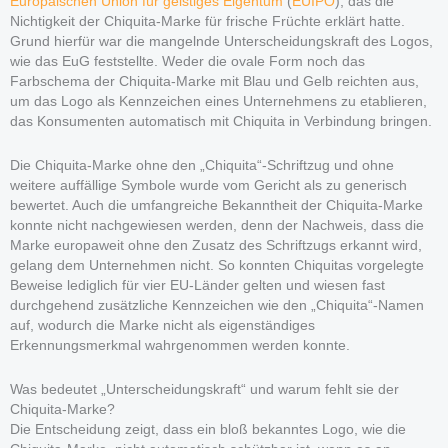
Europäischen Union für geistiges Eigentum
(
EUIPO
), das die
Nichtigkeit der Chiquita-Marke für frische Früchte erklärt hatte.
Grund hierfür war die mangelnde Unterscheidungskraft des Logos,
wie das EuG feststellte. Weder die ovale Form noch das
Farbschema der Chiquita-Marke mit Blau und Gelb reichten aus,
um das Logo als Kennzeichen eines Unternehmens zu etablieren,
das Konsumenten automatisch mit Chiquita in Verbindung bringen.
Die Chiquita-Marke ohne den „Chiquita“-Schriftzug und ohne
weitere auffällige Symbole wurde vom Gericht als zu generisch
bewertet. Auch die umfangreiche Bekanntheit der Chiquita-Marke
konnte nicht nachgewiesen werden, denn der Nachweis, dass die
Marke europaweit ohne den Zusatz des Schriftzugs erkannt wird,
gelang dem Unternehmen nicht. So konnten Chiquitas vorgelegte
Beweise lediglich für vier EU-Länder gelten und wiesen fast
durchgehend zusätzliche Kennzeichen wie den „Chiquita“-Namen
auf, wodurch die Marke nicht als eigenständiges
Erkennungsmerkmal wahrgenommen werden konnte.
Was bedeutet „Unterscheidungskraft“ und warum fehlt sie der
Chiquita-Marke?
Die Entscheidung zeigt, dass ein bloß bekanntes Logo, wie die