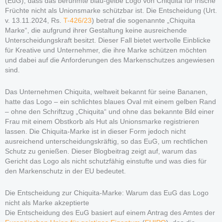
(EuG), dass das berühmte blau-gelbe Logo von Chiquita für frische
Früchte nicht als Unionsmarke schützbar ist. Die Entscheidung (Urt.
v. 13.11.2024, Rs.
T-426/23
) betraf die sogenannte „Chiquita
Marke“, die aufgrund ihrer Gestaltung keine ausreichende
Unterscheidungskraft besitzt. Dieser Fall bietet wertvolle Einblicke
für Kreative und Unternehmer, die ihre Marke schützen möchten
und dabei auf die Anforderungen des Markenschutzes angewiesen
sind.
Das Unternehmen Chiquita, weltweit bekannt für seine Bananen,
hatte das Logo – ein schlichtes blaues Oval mit einem gelben Rand
– ohne den Schriftzug „Chiquita“ und ohne das bekannte Bild einer
Frau mit einem Obstkorb als Hut als Unionsmarke registrieren
lassen. Die Chiquita-Marke ist in dieser Form jedoch nicht
ausreichend unterscheidungskräftig, so das EuG, um rechtlichen
Schutz zu genießen. Dieser Blogbeitrag zeigt auf, warum das
Gericht das Logo als nicht schutzfähig einstufte und was dies für
den Markenschutz in der EU bedeutet.
Die Entscheidung zur Chiquita-Marke: Warum das EuG das Logo
nicht als Marke akzeptierte
Die Entscheidung des EuG basiert auf einem Antrag des Amtes der