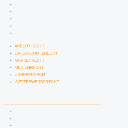
DATENSCHUTZRECHT
MARKENRECHT
MEDIENRECHT
URHEBERRECHT
WETTBEWERBSRECHT
ARBEITSRECHT
DATENSCHUTZRECHT
MARKENRECHT
MEDIENRECHT
URHEBERRECHT
WETTBEWERBSRECHT
ANWÄLTINNEN & ANWÄLTE
DENNIS TÖLLE
FLORIAN WAGENKNECHT
HANNA SCHELLBERG