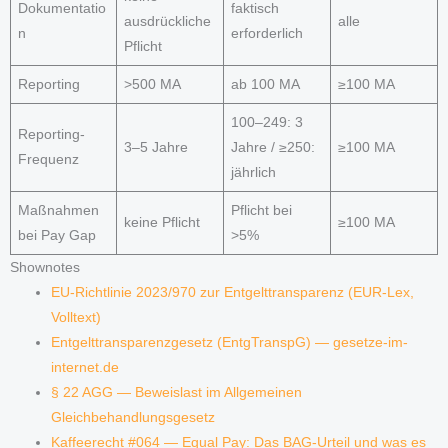
Dokumentatio
faktisch
ausdrückliche
alle
n
erforderlich
Pflicht
Reporting
>500 MA
ab 100 MA
≥100 MA
100–249: 3
Reporting-
3–5 Jahre
Jahre / ≥250:
≥100 MA
Frequenz
jährlich
Maßnahmen
Pflicht bei
keine Pflicht
≥100 MA
bei Pay Gap
>5%
Shownotes
EU-Richtlinie 2023/970 zur Entgelttransparenz (EUR-Lex,
Volltext)
Entgelttransparenzgesetz (EntgTranspG) — gesetze-im-
internet.de
§ 22 AGG — Beweislast im Allgemeinen
Gleichbehandlungsgesetz
Kaffeerecht #064 — Equal Pay: Das BAG-Urteil und was es