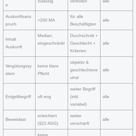
zulässig
verboten
alle
e
Auskunftsans
für alle
>200 MA
alle
pruch
Beschäftigten
Median,
Durchschnitt +
Inhalt
eingeschränkt
Geschlecht +
alle
Auskunft
Kriterien
objektiv &
Vergütungssy
keine klare
geschlechtsne
alle
stem
Pflicht
utral
weiter Begriff
Entgeltbegriff
oft eng
(inkl.
alle
variabel)
erleichtert
weiter
Beweislast
alle
(§22 AGG)
verschärft
keine