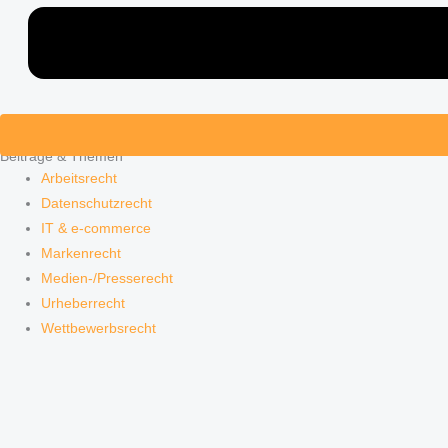
Beiträge & Themen
Arbeitsrecht
Datenschutzrecht
IT & e-commerce
Markenrecht
Medien-/Presserecht
Urheberrecht
Wettbewerbsrecht