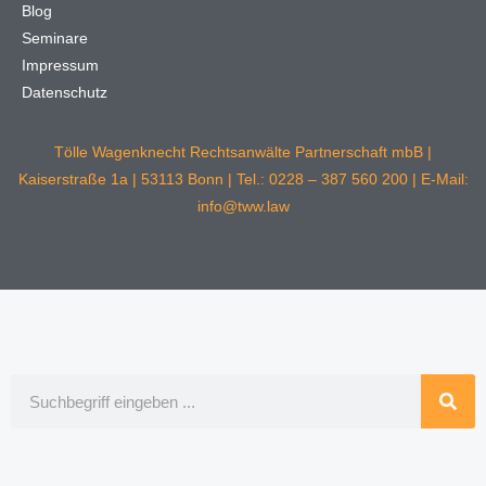
Blog
Seminare
Impressum
Datenschutz
Tölle Wagenknecht Rechtsanwälte Partnerschaft mbB |
Kaiserstraße 1a | 53113 Bonn | Tel.: 0228 – 387 560 200 | E-Mail:
info@tww.law
Suche