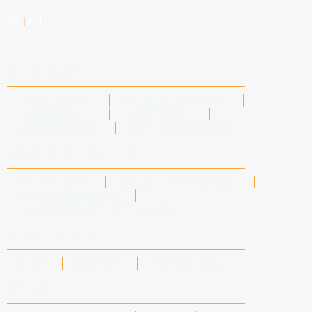
DE
|
EN
KOMPETENZEN
ARBEITSRECHT
DATENSCHUTZRECHT
MARKENRECHT
MEDIENRECHT
URHEBERRECHT
WETTBEWERBSRECHT
ANWÄLTINNEN & ANWÄLTE
DENNIS TÖLLE
FLORIAN WAGENKNECHT
HANNA SCHELLBERG
ISABELLE GRÄFIN VON BUQUOY
NEWS & INSIGHTS
BLOG
PODCAST
NEWSLETTER
KONTAKT