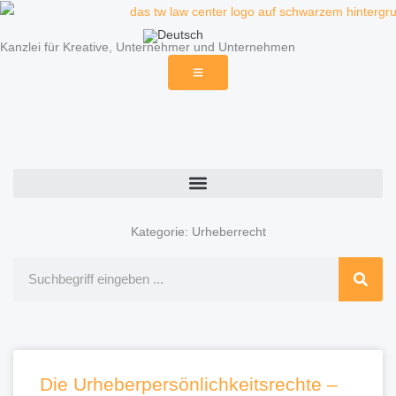
Zum
Inhalt
Kanzlei für Kreative, Unternehmer und Unternehmen
springen
Beiträge & Themen
Kategorie: Urheberrecht
Suche
Seite
Seite
Seite
Seite
Sei
Die Urheberpersönlichkeitsrechte –